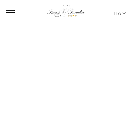
ITA
ITA
ENG