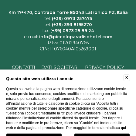
Km 17+470, Contrada Torre 85043 Latronico PZ, Italia
tel:
(+39) 0973 257475
tel:
(+39) 393 8195270
fax:
(+39) 0973 25 89 24
e-mail:
info@piccoloparadisohotel.com
P.Iva 01702940766
CIN: IT076040A105269001
CONTATTI
DATI SOCIETARI
PRIVACY POLICY
COOKIE POLICY
ACCESSIBILITÀ
X
Questo sito web utilizza i cookie
Questo sito web e la pagina web di prenotazione utilizzano cookie tecnici
e, solo previo tuo consenso, cookies analitici e di marketing per pubblicità
mirata e personalizzazione degli annunci. Per acconsentire
all’installazione di tutte le categorie di cookie clicca su “Accetta tutti i
cookie” mentre per selezionare specifiche categorie di cookie, clicca su
"Seleziona i cookie"; mediante la “x” puoi invece chiudere il banner
rifiutando l’installazione di cookie diversi da quelli tecnici. Per riaprire il
WEBSITE BY BLASTNESS
banner e modificare le preferenze, clicca su “Cookie” nel footer del sito
web e della pagina di prenotazione. Per maggiori informazioni
clicca qui
.