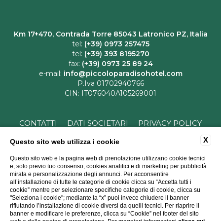
Km 17+470, Contrada Torre 85043 Latronico PZ, Italia
tel:
(+39) 0973 257475
tel:
(+39) 393 8195270
fax:
(+39) 0973 25 89 24
e-mail:
info@piccoloparadisohotel.com
P.Iva 01702940766
CIN: IT076040A105269001
CONTATTI
DATI SOCIETARI
PRIVACY POLICY
COOKIE POLICY
ACCESSIBILITÀ
X
Questo sito web utilizza i cookie
Questo sito web e la pagina web di prenotazione utilizzano cookie tecnici
e, solo previo tuo consenso, cookies analitici e di marketing per pubblicità
mirata e personalizzazione degli annunci. Per acconsentire
all’installazione di tutte le categorie di cookie clicca su “Accetta tutti i
cookie” mentre per selezionare specifiche categorie di cookie, clicca su
"Seleziona i cookie"; mediante la “x” puoi invece chiudere il banner
rifiutando l’installazione di cookie diversi da quelli tecnici. Per riaprire il
WEBSITE BY BLASTNESS
banner e modificare le preferenze, clicca su “Cookie” nel footer del sito