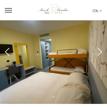
ITA
ITA
ENG